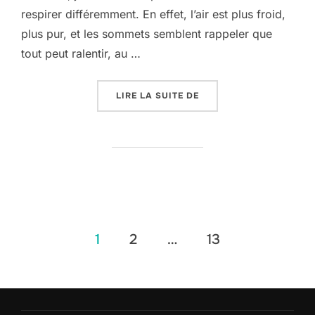
respirer différemment. En effet, l’air est plus froid,
plus pur, et les sommets semblent rappeler que
tout peut ralentir, au …
« LES ARCS DE SAVOIE 
LIRE LA SUITE DE
Pagination
1
2
…
13
des
publications