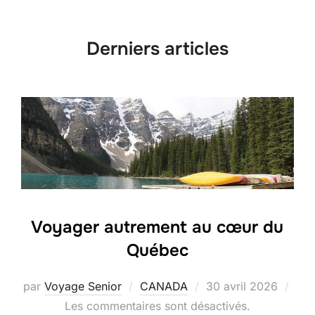
contenu
Derniers articles
Voyager autrement au cœur du
Québec
Publié
par
Voyage Senior
CANADA
30 avril 2026
le
Les commentaires sont désactivés.