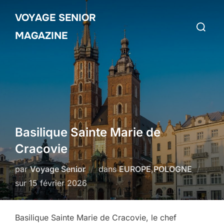
Aller
VOYAGE SENIOR
au
Recherch
contenu
MAGAZINE
Basilique Sainte Marie de
Cracovie
par
Voyage Senior
dans
EUROPE
,
POLOGNE
Publié
sur
15 février 2026
le
Basilique Sainte Marie de Cracovie, le chef