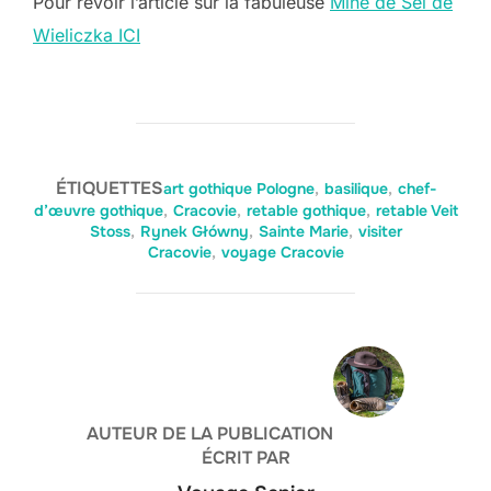
Pour revoir l’article sur la fabuleuse
Mine de Sel de
Wieliczka ICI
ÉTIQUETTES
art gothique Pologne
,
basilique
,
chef-
d’œuvre gothique
,
Cracovie
,
retable gothique
,
retable Veit
Stoss
,
Rynek Główny
,
Sainte Marie
,
visiter
Cracovie
,
voyage Cracovie
AUTEUR DE LA PUBLICATION
ÉCRIT PAR