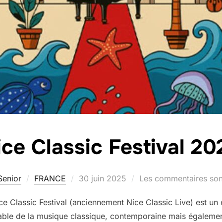
ice Classic Festival 20
Publié
Senior
FRANCE
30 juin 2025
Les commentaires son
le
ce Classic Festival (anciennement Nice Classic Live) est un
able de la musique classique, contemporaine mais égaleme