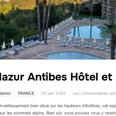
lazur Antibes Hôtel et
Publié
Senior
FRANCE
20 juin 2025
Les commentaires son
le
veilleusement bien situé sur les hauteurs d’Antibes, cet es
e sur les sommets alpins. Bien sûr, vous pouvez vous y rendr