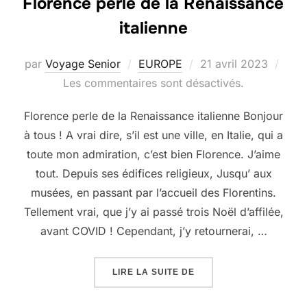
Florence perle de la Renaissance
italienne
Publié
par
Voyage Senior
EUROPE
21 avril 2023
le
Les commentaires sont désactivés.
Florence perle de la Renaissance italienne Bonjour
à tous ! A vrai dire, s’il est une ville, en Italie, qui a
toute mon admiration, c’est bien Florence. J’aime
tout. Depuis ses édifices religieux, Jusqu’ aux
musées, en passant par l’accueil des Florentins.
Tellement vrai, que j’y ai passé trois Noël d’affilée,
avant COVID ! Cependant, j’y retournerai, …
« FLORENCE PERLE DE 
LIRE LA SUITE DE