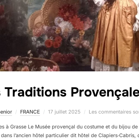
Traditions Provençale
Publié
enior
FRANCE
17 juillet 2025
Les commentaires son
le
es à Grasse Le Musée provençal du costume et du bijou de
ans l’ancien hôtel particulier dit hôtel de Clapiers‑Cabris, d