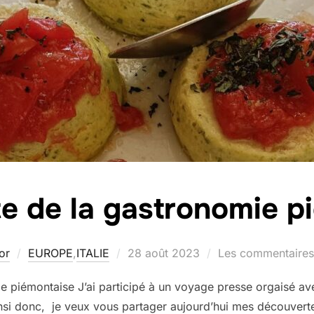
e de la gastronomie p
Publié
or
EUROPE
,
ITALIE
28 août 2023
Les commentaires 
le
e piémontaise J’ai participé à un voyage presse orgaisé
insi donc, je veux vous partager aujourd’hui mes découvert