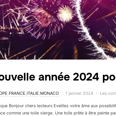
ouvelle année 2024 po
Publié
OPE
,
FRANCE
,
ITALIE
,
MONACO
1 janvier 2024
Les com
le
ue Bonjour chers lecteurs Eveillez votre âme aux possibilit
ce comme une toile vierge. Une toile prête à être peinte pa