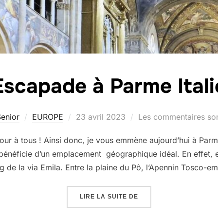
Escapade à Parme Itali
Publié
enior
EUROPE
23 avril 2023
Les commentaires son
le
our à tous ! Ainsi donc, je vous emmène aujourd’hui à Parme
bénéficie d’un emplacement géographique idéal. En effet, el
 de la via Emila. Entre la plaine du Pô, l’Apennin Tosco-emi
« ESCAPADE À PARME IT
LIRE LA SUITE DE