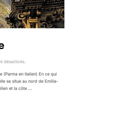
e
t désactivés.
 (Parma en italien) En ce qui
le se situe au nord de Emilia-
lien et la côte …
ALIE »