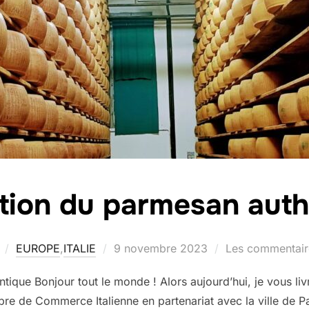
tion du parmesan auth
Publié
EUROPE
,
ITALIE
9 novembre 2023
Les commentaire
le
tique Bonjour tout le monde ! Alors aujourd’hui, je vous liv
e de Commerce Italienne en partenariat avec la ville de Pa