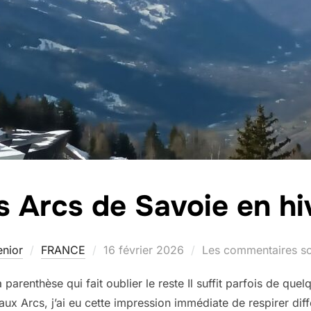
s Arcs de Savoie en hi
Publié
nior
FRANCE
16 février 2026
Les commentaires so
le
 parenthèse qui fait oublier le reste Il suffit parfois de q
ux Arcs, j’ai eu cette impression immédiate de respirer diffé