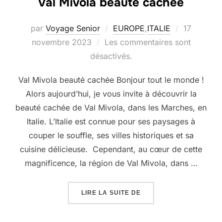
Val Mivola beauté cachée
Publié
par
Voyage Senior
EUROPE
,
ITALIE
17
le
novembre 2023
Les commentaires sont
désactivés.
Val Mivola beauté cachée Bonjour tout le monde !
Alors aujourd’hui, je vous invite à découvrir la
beauté cachée de Val Mivola, dans les Marches, en
Italie. L’Italie est connue pour ses paysages à
couper le souffle, ses villes historiques et sa
cuisine délicieuse. Cependant, au cœur de cette
magnificence, la région de Val Mivola, dans …
« VAL MIVOLA BEAUTÉ 
LIRE LA SUITE DE