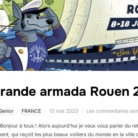
grande armada Rouen 
Publié
Senior
FRANCE
13 mai 2023
Les commentaires sont
le
jour à tous ! Alors aujourd’hui je veux vous parler du re
, qui reçoit les plus beaux voiliers du monde en la ville d