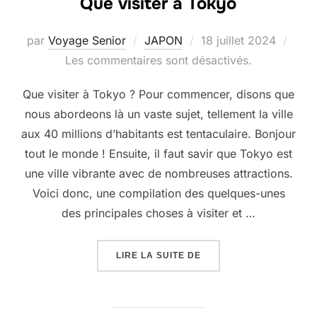
Que visiter à Tokyo
Publié
par
Voyage Senior
JAPON
18 juillet 2024
le
Les commentaires sont désactivés.
Que visiter à Tokyo ? Pour commencer, disons que
nous abordeons là un vaste sujet, tellement la ville
aux 40 millions d’habitants est tentaculaire. Bonjour
tout le monde ! Ensuite, il faut savir que Tokyo est
une ville vibrante avec de nombreuses attractions.
Voici donc, une compilation des quelques-unes
des principales choses à visiter et …
« QUE VISITER À TOKYO
LIRE LA SUITE DE