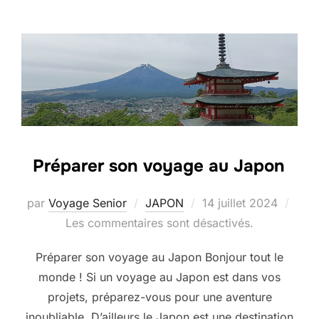
Préparer son voyage au Japon
Publié
par
Voyage Senior
JAPON
14 juillet 2024
le
Les commentaires sont désactivés.
Préparer son voyage au Japon Bonjour tout le
monde ! Si un voyage au Japon est dans vos
projets, préparez-vous pour une aventure
inoubliable. D’ailleurs le Japon est une destination