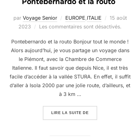
Pontebernardo et la routo
Publié
par
Voyage Senior
EUROPE
,
ITALIE
15 août
le
2023
Les commentaires sont désactivés.
Pontebernardo et la routo Bonjour tout le monde !
Alors aujourd’hui, je vous partage un voyage dans
le Piémont, avec la Chambre de Commerce
Italienne. Il faut savoir que depuis Nice, il est très
facile d’accéder à la vallée STURA. En effet, il suffit
d’aller à Isola 2000 par une jolie route, d’ailleurs, et
à 3 km …
« PONTEBERNARDO ET 
LIRE LA SUITE DE